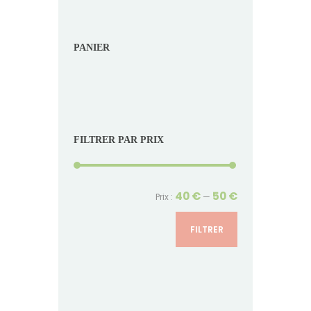
PANIER
FILTRER PAR PRIX
Prix
Prix
40 €
50 €
Prix :
—
min
max
FILTRER