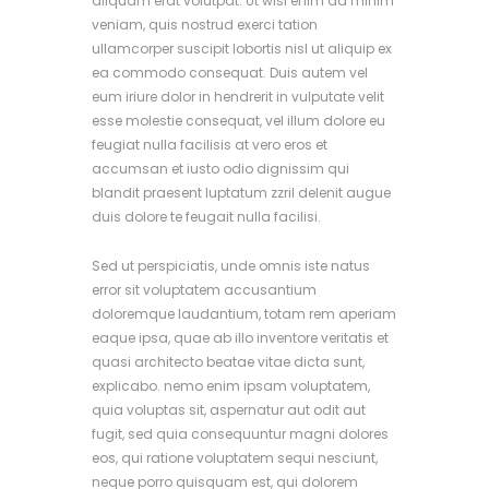
aliquam erat volutpat. Ut wisi enim ad minim
veniam, quis nostrud exerci tation
ullamcorper suscipit lobortis nisl ut aliquip ex
ea commodo consequat. Duis autem vel
eum iriure dolor in hendrerit in vulputate velit
esse molestie consequat, vel illum dolore eu
feugiat nulla facilisis at vero eros et
accumsan et iusto odio dignissim qui
blandit praesent luptatum zzril delenit augue
duis dolore te feugait nulla facilisi.
Sed ut perspiciatis, unde omnis iste natus
error sit voluptatem accusantium
doloremque laudantium, totam rem aperiam
eaque ipsa, quae ab illo inventore veritatis et
quasi architecto beatae vitae dicta sunt,
explicabo. nemo enim ipsam voluptatem,
quia voluptas sit, aspernatur aut odit aut
fugit, sed quia consequuntur magni dolores
eos, qui ratione voluptatem sequi nesciunt,
neque porro quisquam est, qui dolorem