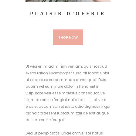
PLAISIR D’OFFRIR
SHOP NOW
Ut wisi enim ad minim veniam, quis nostrud
exerci tation ullamcorper suscipit lobortis nisl
ut aliquip ex ea commodo consequat. Duis
autem vel eum iriure dolor in hendrerit in
vulputate velit esse molestie consequat, vel
illum dolore eu feugiat nulla facilisis at vero
eros et accumsan et iusto odio dignissim qui
blandit praesent luptatum zzril delenit augue
duis dolore te feugait.
Sed ut perspiciatis, unde omnis iste natus