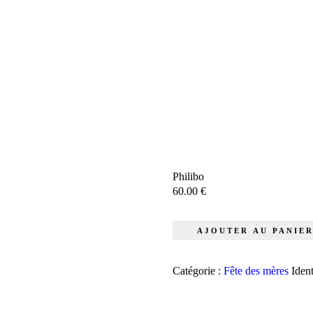
Philibo
60.00
€
quantité
AJOUTER AU PANIE
de
Philibo
Catégorie :
Fête des mères
Ident